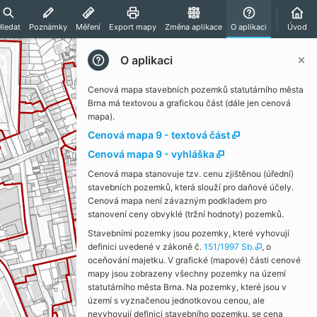
Hledat
Poznámky
Měření
Export mapy
Změna aplikace
O aplikaci
Úvod
O aplikaci
Cenová mapa stavebních pozemků statutárního města
Brna má textovou a grafickou část (dále jen cenová
mapa).
Cenová mapa 9 - textová část
Cenová mapa 9 - vyhláška
Cenová mapa stanovuje tzv. cenu zjištěnou (úřední)
stavebních pozemků, která slouží pro daňové účely.
Cenová mapa není závazným podkladem pro
stanovení ceny obvyklé (tržní hodnoty) pozemků.
Stavebními pozemky jsou pozemky, které vyhovují
definici uvedené v zákoně č.
151/1997 Sb.
, o
oceňování majetku. V grafické (mapové) části cenové
mapy jsou zobrazeny všechny pozemky na území
statutárního města Brna. Na pozemky, které jsou v
území s vyznačenou jednotkovou cenou, ale
nevyhovují definici stavebního pozemku, se cena