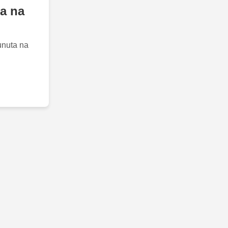
ta na
unuta na