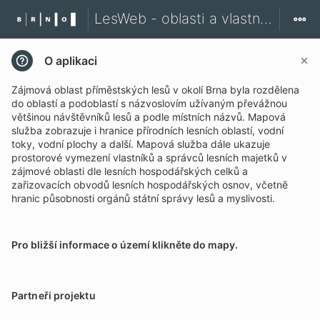
LesWeb - oblasti a vlastníci lesů
O aplikaci
Zájmová oblast příměstských lesů v okolí Brna byla rozdělena
do oblastí a podoblastí s názvoslovím užívaným převážnou
většinou návštěvníků lesů a podle místních názvů. Mapová
služba zobrazuje i hranice přírodních lesních oblastí, vodní
toky, vodní plochy a další. Mapová služba dále ukazuje
prostorové vymezení vlastníků a správců lesních majetků v
zájmové oblasti dle lesních hospodářských celků a
zařizovacích obvodů lesních hospodářských osnov, včetně
hranic působnosti orgánů státní správy lesů a myslivosti.
Pro bližší informace o území klikněte do mapy.
Partneři projektu