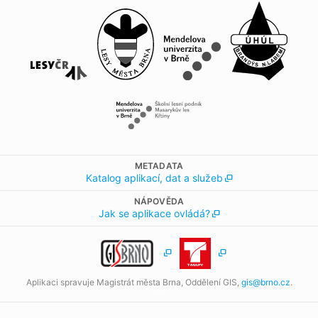
METADATA
Katalog aplikací, dat a služeb
NÁPOVĚDA
Jak se aplikace ovládá?
Aplikaci spravuje Magistrát města Brna, Oddělení GIS,
gis@brno.cz
.
SDÍLET MAPU
SLEDOVAT MOJI POLOHU
DMZ4
0
1 km
2 km