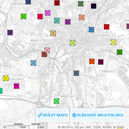
SDÍLET MAPU
SLEDOVAT MOJI POLOHU
0
1 km
2 km
© SM Brno, KÚ pro JMK, ČÚZK
,
RÚIAN: © ČÚZK