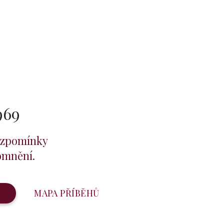
969
vzpomínky
omnění.
h
MAPA PŘÍBĚHŮ