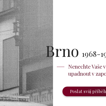
Brno
1968-1
Nenechte Vaše 
upadnout v zap
Poslat svůj příbě